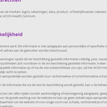
van de merken, logo’s, tekeningen, data, product- of bedrijfsnamen, teksten
 aan ACVO-Health Centrum.
kelijkheid
gemene aard. De informatie is niet aangepast aan persoonlijke of specifieke
disch advies aan de gebruiker worden beschouwd.
nningen opdat de ter beschikking gestelde informatie volledig, juist, nauwk
istheden zich voordoen in de ter beschikking gestelde informatie. Indien 
paalde informatie op of via de site onbeschikbaar zou zijn, zal het ACVO-H
ijk recht te zetten.
aansprakelijk worden gesteld voor rechtstreekse of onrechtstreekse schade
n de informatie die via de site ter beschikking wordt gesteld, kan u de behee
n) kan ten allen tijden zonder aankondiging of kennisgeving aangepast, gew
voor de goede werking van de website en kan op geen enkele wijze aanspra
hikbaarheid van de website of voor enige vorm van schade, rechtstreekse of o
de website.