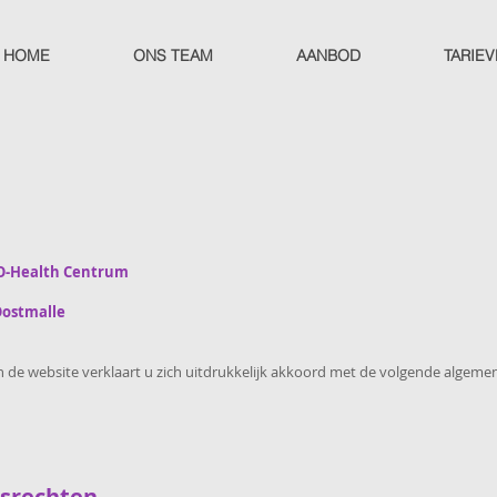
HOME
ONS TEAM
AANBOD
TARIE
VO-Health Centrum
Oostmalle
n de website verklaart u zich uitdrukkelijk akkoord met de volgende algem
msrechten