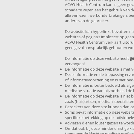
ACVO-Health Centrum kan in geen geval 
schade te wijten aan het gebruik van de
alle verliezen, werkonderbrekingen, 
andere van de gebruiker.
De website kan hyperlinks bevatten naa
websites of pagina’s impliceert op gee
ACVO Health Centrum verklaart uitdruk
geen geval aansprakelijk gehouden wo
De informatie op deze website heeft
g
vervangen!
De informatie op deze website is met v
Deze informatie en de toepassing ervan
of informatievoorziening en is niet bedo
De informatie is louter bedoeld als alg
medische situatie van bijvoorbeeld de 
De informatie op deze website is niet 
zoals (huis)artsen, medisch specialiste
Bezoekers van deze site kunnen dan oo
Soms bevat informatie op deze website 
specifieke betrekking op de individuel
Adviezen dienen louter gezien te worden
Omdat ook bij deze minder ernstige kla
toenemende klachten medisch professi