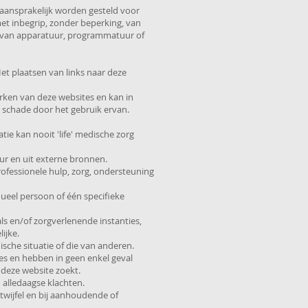
 aansprakelijk worden gesteld voor
met inbegrip, zonder beperking, van
, van apparatuur, programmatuur of
et plaatsen van links naar deze
rken van deze websites en kan in
schade door het gebruik ervan.
tie kan nooit 'life' medische zorg
ur en uit externe bronnen.
ofessionele hulp, zorg, ondersteuning
dueel persoon of één specifieke
ls en/of zorgverlenende instanties,
ijke.
che situatie of die van anderen.
ies en hebben in geen enkel geval
 deze website zoekt.
 alledaagse klachten.
twijfel en bij aanhoudende of