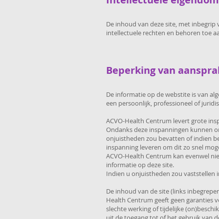
De inhoud van deze site, met inbegrip 
intellectuele rechten en behoren toe
Beperking van aanspra
De informatie op de webstite is van al
een persoonlijk, professioneel of juri
ACVO-Health Centrum levert grote inspa
Ondanks deze inspanningen kunnen onju
onjuistheden zou bevatten of indien be
inspanning leveren om dit zo snel mogel
ACVO-Health Centrum kan evenwel niet 
informatie op deze site.
Indien u onjuistheden zou vaststellen i
De inhoud van de site (links inbegrepe
Health Centrum geeft geen garanties 
slechte werking of tijdelijke (on)besc
uit de toegang tot of het gebruik van 