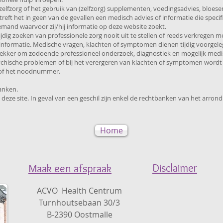
. zelfzorg of het gebruik van (zelfzorg) supplementen, voedingsadvies, bl
betreft het in geen van de gevallen een medisch advies of informatie die speci
emand waarvoor zij/hij informatie op deze website zoekt.
dig zoeken van professionele zorg nooit uit te stellen of reeds verkregen m
 informatie. Medische vragen, klachten of symptomen dienen tijdig voorge
trekker om zodoende professioneel onderzoek, diagnostiek en mogelijk medi
psychische problemen of bij het verergeren van klachten of symptomen wordt
 of het noodnummer.
anken.
p deze site. In geval van een geschil zijn enkel de rechtbanken van het arr
Home
Disclaimer
Maak een afspraak
ACVO Health Centrum
Turnhoutsebaan 30/3
B-2390 Oostmalle