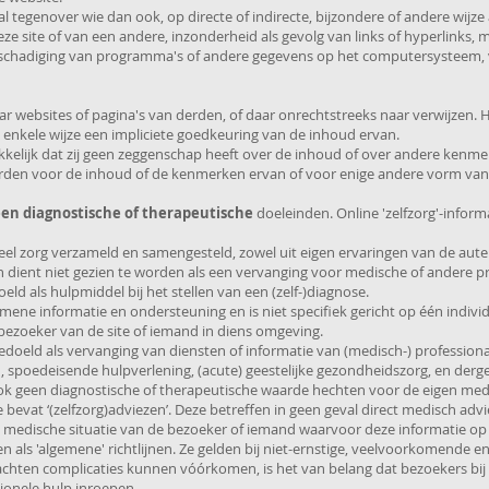
tegenover wie dan ook, op directe of indirecte, bijzondere of andere wijze
ze site of van een andere, inzonderheid als gevolg van links of hyperlinks, 
beschadiging van programma's of andere gegevens op het computersysteem
r websites of pagina's van derden, of daar onrechtstreeks naar verwijzen. H
n enkele wijze een impliciete goedkeuring van de inhoud ervan.
kelijk dat zij geen zeggenschap heeft over de inhoud of over andere kenme
rden voor de inhoud of de kenmerken ervan of voor enige andere vorm van 
een
diagnostische of therapeutische
doeleinden. Online 'zelfzorg'-informa
eel zorg verzameld en samengesteld, zowel uit eigen ervaringen van de aute
 dient niet gezien te worden als een vervanging voor medische of andere pr
eld als hulpmiddel bij het stellen van een (zelf-)diagnose.
emene informatie en ondersteuning en is niet specifiek gericht op één indivi
bezoeker van de site of iemand in diens omgeving.
bedoeld als vervanging van diensten of informatie van (medisch-) professiona
n, spoedeisende hulpverlening, (acute) geestelijke gezondheidszorg, en dergel
k geen diagnostische of therapeutische waarde hechten voor de eigen medis
bevat ‘(zelfzorg)adviezen’. Deze betreffen in geen geval direct medisch adv
e medische situatie van de bezoeker of iemand waarvoor deze informatie op
 als 'algemene' richtlijnen. Ze gelden bij niet-ernstige, veelvoorkomende en
chten complicaties kunnen vóórkomen, is het van belang dat bezoekers bij 
onele hulp inroepen.