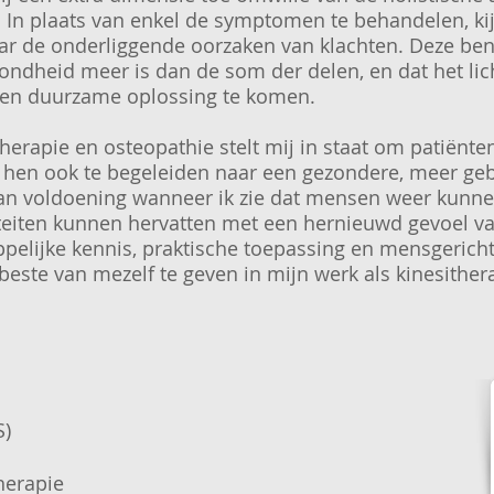
. In plaats van enkel de symptomen te behandelen, kij
ar de onderliggende oorzaken van klachten. Deze bena
zondheid meer is dan de som der delen, en dat het li
en duurzame oplossing te komen.
herapie en osteopathie stelt mij in staat om patiënte
r hen ook te begeleiden naar een gezondere, meer geb
van voldoening wanneer ik zie dat mensen weer kunn
iteiten kunnen hervatten met een hernieuwd gevoel van 
elijke kennis, praktische toepassing en mensgerichte
este van mezelf te geven in mijn werk als kinesither
S)
herapie