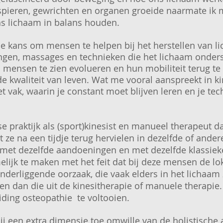
spieren, gewrichten en organen groeide naarmate ik 
ns lichaam in balans houden.
e kans om mensen te helpen bij het herstellen van li
ngen, massages en technieken die het lichaam onderst
mensen te zien evolueren en hun mobiliteit terug te w
 kwaliteit van leven. Wat me vooral aanspreekt in ki
t vak, waarin je constant moet blijven leren en je t
kse praktijk als (sport)kinesist en manueel therapeut
t ze na een tijdje terug hervielen in dezelfde of ander
met dezelfde aandoeningen en met dezelfde klassieke
lijk te maken met het feit dat bij deze mensen de lo
derliggende oorzaak, die vaak elders in het lichaam z
ken dan die uit de kinesitherapie of manuele therapie
iding osteopathie te voltooien.
ij een extra dimensie toe omwille van de holistische