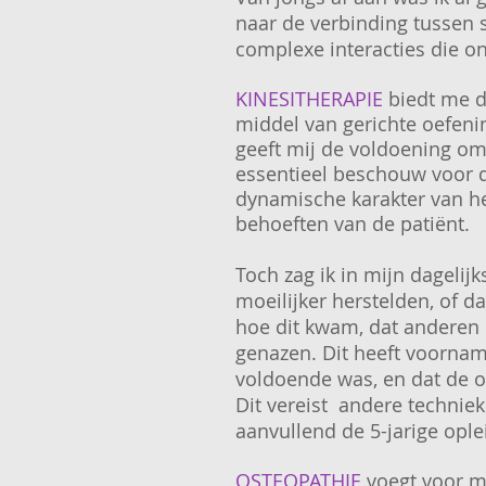
naar de verbinding tussen 
complexe interacties die o
KINESITHERAPIE
biedt me d
middel van gerichte oefeni
geeft mij de voldoening om 
essentieel beschouw voor de
dynamische karakter van he
behoeften van de patiënt.
Toch zag ik in mijn dagelij
moeilijker herstelden, of da
hoe dit kwam, dat anderen 
genazen. Dit heeft voorname
voldoende was, en dat de on
Dit vereist andere technie
aanvullend de 5-jarige ople
OSTEOPATHIE
voegt voor m