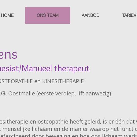
HOME
ONS TEAM
AANBOD
TARIE
ens
nesist/Manueel therapeut
STEOPATHIE en KINESITHERAPIE
/3
, Oostmalle (eerste verdiep, lift aanwezig)
esitherapie en osteopathie heeft geleid, is er één dat
t menselijke lichaam en de manier waarop het function
 gefascineerd door beweging en hoe ons lichaam werkt