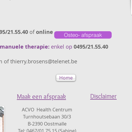
scholin
95/21.55.40
of
online
Osteo- afspraak
/manuele therapie:
enkel op
0495/21.55.40
 of thierry.brosens@telenet.be
Home
Disclaimer
Maak een afspraak
ACVO Health Centrum
Turnhoutsebaan 30/3
B-2390 Oostmalle
Tel: 0467/01.75.15 (Sabine)