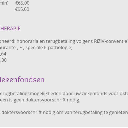
min) €65,00
n) €95,00
THERAPIE
neerd: h
onoraria en terugbetaling volgens RIZIV-conventie
rante-, F-, speciale E-pathologie)
64
00
ziekenfondsen
 terugbetalingsmogelijkheden door uw ziekenfonds voor ost
eën is geen doktersvoorschrift nodig.
n doktersvoorschrift nodig om van terugbetaling te genieten