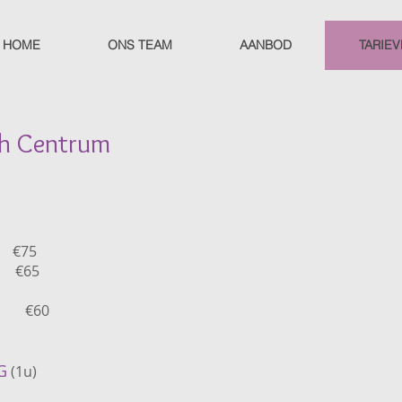
HOME
ONS TEAM
AANBOD
TARIE
th Centrum
€75
€65
n) €60
G
(1u)